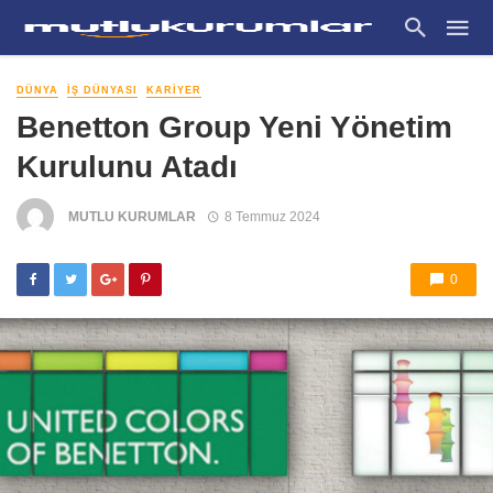
DÜNYA
İŞ DÜNYASI
KARIYER
Benetton Group Yeni Yönetim
Kurulunu Atadı
MUTLU KURUMLAR
8 Temmuz 2024
0