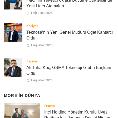
P&G’nin Tüketici Odaklı Büyüme Stratejisinde
Yeni Lider Atamaları
1 Ağustos 2026
Kariyer
Teknosa’nın Yeni Genel Müdürü Öget Kantarcı
Oldu
1 Ağustos 2026
Kariyer
Ali Taha Koç, GSMA Teknoloji Grubu Başkanı
Oldu
1 Ağustos 2026
MORE IN
DÜNYA
Dünya
İnci Holding Yönetim Kurulu Üyesi
Perihan İnci Japonya Devlet Nişanı