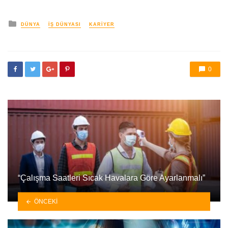
yayınlanan
DÜNYA
İŞ DÜNYASI
KARIYER
0
“Çalışma Saatleri Sıcak Havalara Göre Ayarlanmalı”
ÖNCEKI