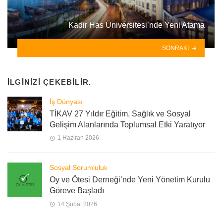
Kadir Has Üniversitesi’nde Yeni Atama
SONRAKI
İLGINIZI ÇEKEBILIR.
İş Dünyası
TİKAV 27 Yıldır Eğitim, Sağlık ve Sosyal
Gelişim Alanlarında Toplumsal Etki Yaratıyor
1 Haziran 2026
Sosyal Sorumluluk
Oy ve Ötesi Derneği’nde Yeni Yönetim Kurulu
Göreve Başladı
14 Şubat 2026