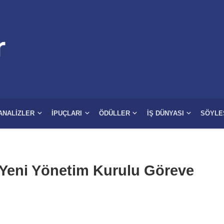
ANALIZLER
İPUÇLARI
ÖDÜLLER
İŞ DÜNYASI
SÖYLE
 Yeni Yönetim Kurulu Göreve