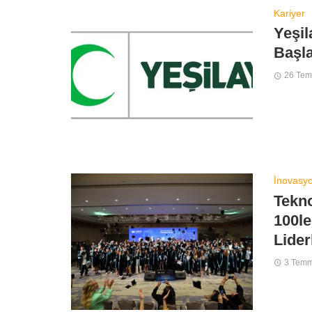
Kariyer
Yeşil
Başla
26 Te
İnovasy
Tekno
100le
Lider
3 Tem