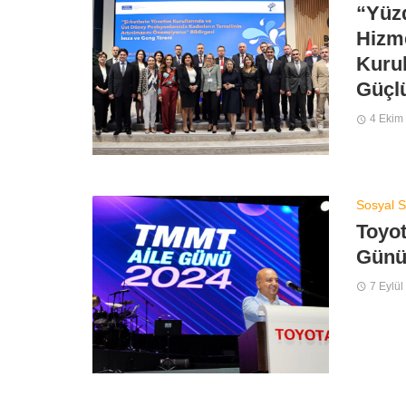
“Yüzd
Hizm
Kurul
Güçl
4 Ekim
Sosyal S
Toyot
Günü’
7 Eylül