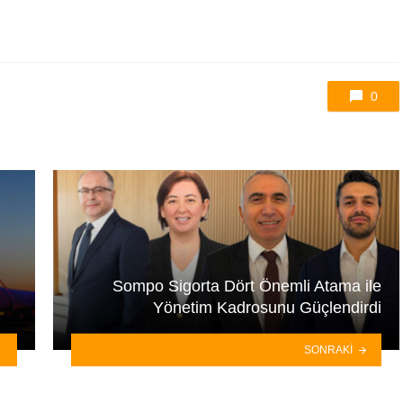
0
Sompo Sigorta Dört Önemli Atama ile
Yönetim Kadrosunu Güçlendirdi
SONRAKI