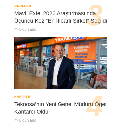
ÖDÜLLER
Mavi, Extel 2026 Araştırması’nda
Üçüncü Kez “En İtibarlı Şirket” Seçildi
6 gün ago
KARIYER
Teknosa’nın Yeni Genel Müdürü Öget
Kantarcı Oldu
6 gün ago