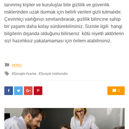
tanınmış kişiler ve kuruluşlar bile gizlilik ve güvenlik
risklerinden uzak durmak için belirli verileri gizli tutmalıdır.
Çevrimiçi varlığınızı sınırlandırarak, gizlilik bilincine sahip
bir yaşamı daha kolay sürdürebilirsiniz. Sizinle ilgili hangi
bilgilerin dışarıda olduğunu bilirseniz kötü niyetli aktörlerin
sizi hazırlıksız yakalamaması için önlem alabilirsiniz.
yayınlanan
GENEL
ile
Google Arama
Sosyal mühendis
etkilendi
0