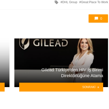
ile
DHL Group
Great Place To Work
etkilendi
0
Gilead Türkiye’den HIV İş Birimi
Direktörlüğüne Atama
SONRAKI