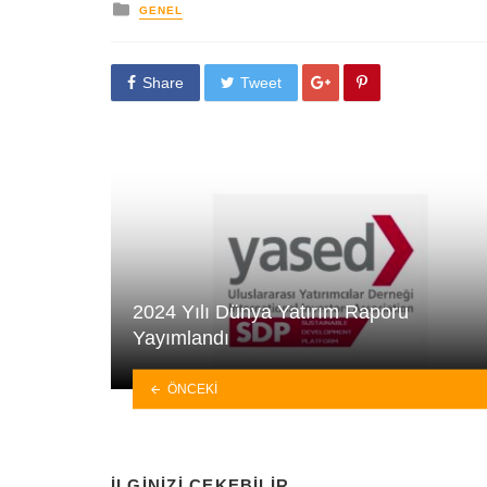
yayınlanan
GENEL
Share
Tweet
2024 Yılı Dünya Yatırım Raporu
Yayımlandı
ÖNCEKI
İLGINIZI ÇEKEBILIR.