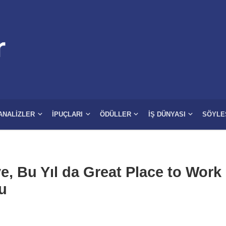
ANALIZLER
İPUÇLARI
ÖDÜLLER
İŞ DÜNYASI
SÖYLE
, Bu Yıl da Great Place to Work
du