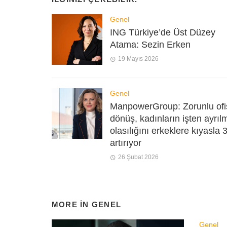
Genel
ING Türkiye’de Üst Düzey
Atama: Sezin Erken
19 Mayıs 2026
Genel
ManpowerGroup: Zorunlu ofi
dönüş, kadınların işten ayrıl
olasılığını erkeklere kıyasla 
artırıyor
26 Şubat 2026
MORE IN
GENEL
Genel