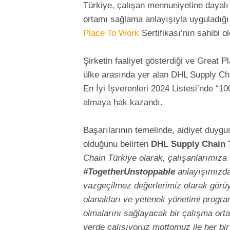
Türkiye, çalışan mennuniyetine dayalı 
ortamı sağlama anlayışıyla uyguladığı 
Place To Work
Sertifikası’nın sahibi ol
Şirketin faaliyet gösterdiği ve Great 
ülke arasında yer alan DHL Supply Chai
En İyi İşverenleri 2024 Listesi’nde “10
almaya hak kazandı.
Başarılarının temelinde, aidiyet duygu
olduğunu belirten
DHL Supply Chain 
Chain Türkiye olarak, çalışanlarımıza
#TogetherUnstoppable
anlayışımızdan 
vazgeçilmez değerlerimiz olarak görü
olanakları ve yetenek yönetimi program
olmalarını sağlayacak bir çalışma ort
yerde çalışıyoruz mottomuz ile her bir