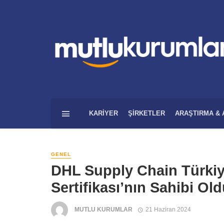
KARIYER
ŞIRKETLER
ARAŞTIRMA & 
GENEL
DHL Supply Chain Türkiye
Sertifikası’nın Sahibi Ol
MUTLU KURUMLAR
21 Haziran 2024