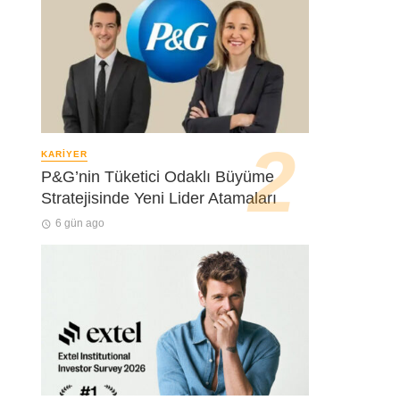
KARIYER
P&G’nin Tüketici Odaklı Büyüme
Stratejisinde Yeni Lider Atamaları
6 gün ago