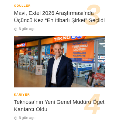
ÖDÜLLER
Mavi, Extel 2026 Araştırması’nda
Üçüncü Kez “En İtibarlı Şirket” Seçildi
6 gün ago
KARIYER
Teknosa’nın Yeni Genel Müdürü Öget
Kantarcı Oldu
6 gün ago