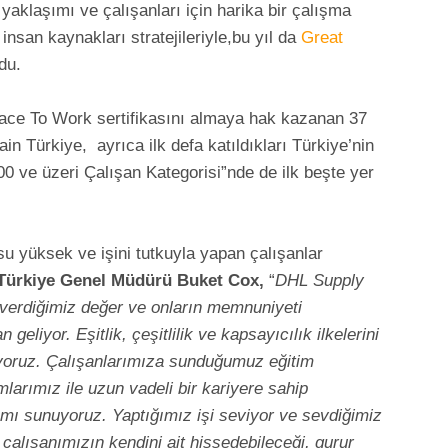
yaklaşımı ve çalışanları için harika bir çalışma
insan kaynakları stratejileriyle,bu yıl da
Great
du.
Place To Work sertifikasını almaya hak kazanan 37
n Türkiye, ayrıca ilk defa katıldıkları Türkiye’nin
00 ve üzeri Çalışan Kategorisi”nde de ilk beşte yer
su yüksek ve işini tutkuyla yapan çalışanlar
Türkiye Genel Müdürü Buket Cox,
“
DHL Supply
 verdiğimiz değer ve onların memnuniyeti
geliyor. Eşitlik, çeşitlilik ve kapsayıcılık ilkelerini
yoruz. Çalışanlarımıza sunduğumuz eğitim
larımız ile uzun vadeli bir kariyere sahip
amı sunuyoruz. Yaptığımız işi seviyor ve sevdiğimiz
 çalışanımızın kendini ait hissedebileceği, gurur