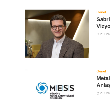
Genel
Sabri
Vizy
29 Oca
Genel
Metal
Anlaş
29 Oca