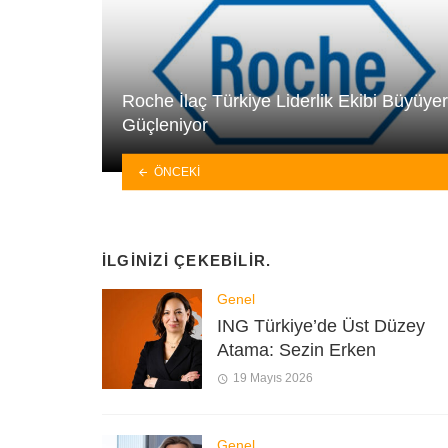
Roche İlaç Türkiye Liderlik Ekibi Büyüye
Güçleniyor
ÖNCEKI
İLGINIZI ÇEKEBILIR.
Genel
ING Türkiye’de Üst Düzey
Atama: Sezin Erken
19 Mayıs 2026
Genel