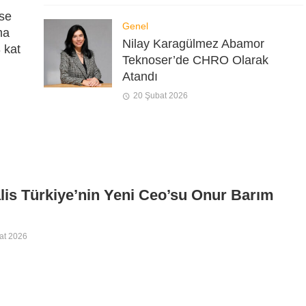
se
Genel
ma
Nilay Karagülmez Abamor
3 kat
Teknoser’de CHRO Olarak
Atandı
20 Şubat 2026
lis Türkiye’nin Yeni Ceo’su Onur Barım
at 2026