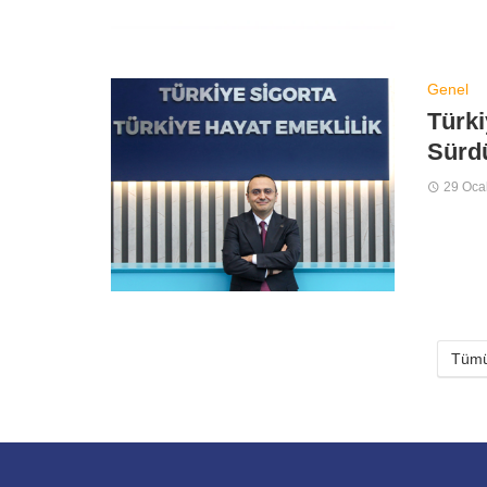
Genel
Türki
Sürdü
29 Oca
Tümü