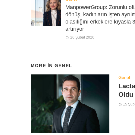
ManpowerGroup: Zorunlu ofi
dönüş, kadınların işten ayrıl
olasılığını erkeklere kıyasla 
artırıyor
26 Şubat 2026
MORE IN
GENEL
Genel
Lacta
Oldu
15 Şub