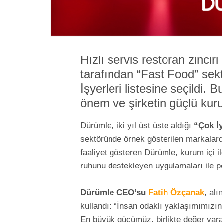
Hızlı servis restoran zinc
tarafından “Fast Food” sek
İşyerleri listesine seçildi. 
önem ve şirketin güçlü kurum
Dürümle, iki yıl üst üste aldığı
“Çok İ
sektöründe örnek gösterilen markalard
faaliyet gösteren Dürümle, kurum içi ile
ruhunu destekleyen uygulamaları ile p
Dürümle CEO’su
Fatih Özçanak
, alı
kullandı: “İnsan odaklı yaklaşımımızın 
En büyük gücümüz, birlikte değer yara