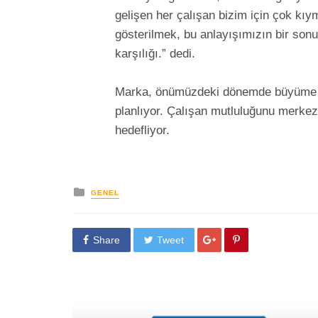
gelişen her çalışan bizim için çok kıym
gösterilmek, bu anlayışımızın bir son
karşılığı.” dedi.
Marka, önümüzdeki dönemde büyüme pl
planlıyor. Çalışan mutluluğunu merkez
hedefliyor.
yayınlanan
GENEL
Share
Tweet