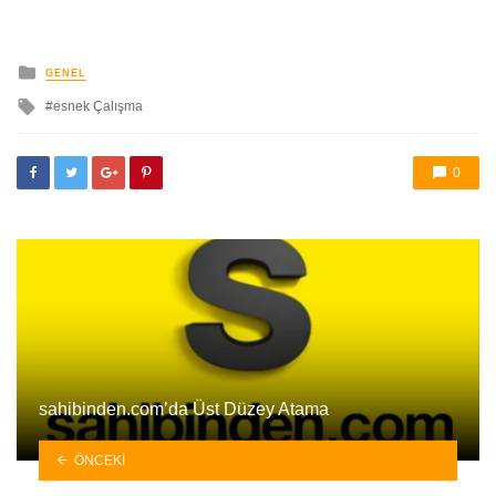
yayınlanan
GENEL
ile
esnek Çalışma
etkilendi
0
sahibinden.com’da Üst Düzey Atama
ÖNCEKI