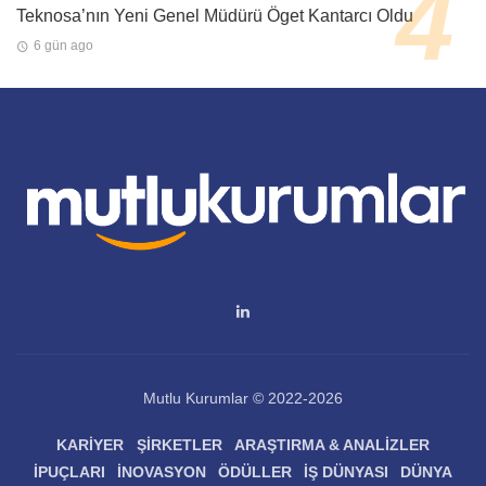
Teknosa’nın Yeni Genel Müdürü Öget Kantarcı Oldu
6 gün ago
Mutlu Kurumlar © 2022-2026
KARIYER
ŞIRKETLER
ARAŞTIRMA & ANALIZLER
İPUÇLARI
İNOVASYON
ÖDÜLLER
İŞ DÜNYASI
DÜNYA