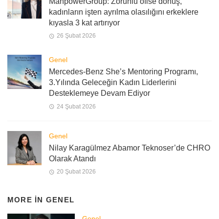
ManpowerGroup: Zorunlu ofise dönüş,
kadınların işten ayrılma olasılığını erkeklere
kıyasla 3 kat artırıyor
26 Şubat 2026
Genel
Mercedes-Benz She’s Mentoring Programı,
3.Yılında Geleceğin Kadın Liderlerini
Desteklemeye Devam Ediyor
24 Şubat 2026
Genel
Nilay Karagülmez Abamor Teknoser’de CHRO
Olarak Atandı
20 Şubat 2026
MORE IN
GENEL
Genel