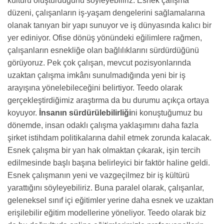
kültürü oluşturduğunu söyleyebiliriz. Esnek çalışma
düzeni, çalışanların iş-yaşam dengelerini sağlamalarına
olanak tanıyan bir yapı sunuyor ve iş dünyasında kalıcı bir
yer ediniyor. Ofise dönüş yönündeki eğilimlere rağmen,
çalışanların esnekliğe olan bağlılıklarını sürdürdüğünü
görüyoruz. Pek çok çalışan, mevcut pozisyonlarında
uzaktan çalışma imkânı sunulmadığında yeni bir iş
arayışına yönelebileceğini belirtiyor. Teedo olarak
gerçekleştirdiğimiz araştırma da bu durumu açıkça ortaya
koyuyor.
İnsanın sürdürülebilirliği
ni konuştuğumuz bu
dönemde, insan odaklı çalışma yaklaşımını daha fazla
şirket istihdam politikalarına dahil etmek zorunda kalacak.
Esnek çalışma bir yan hak olmaktan çıkarak, işin tercih
edilmesinde başlı başına belirleyici bir faktör haline geldi.
Esnek çalışmanın yeni ve vazgeçilmez bir iş kültürü
yarattığını söyleyebiliriz. Buna paralel olarak, çalışanlar,
geleneksel sınıf içi eğitimler yerine daha esnek ve uzaktan
erişilebilir eğitim modellerine yöneliyor. Teedo olarak biz