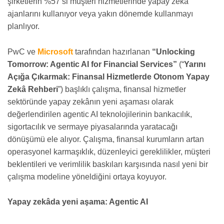
şirketlerin %57’si müşteri hizmetlerinde yapay zekâ
ajanlarını kullanıyor veya yakın dönemde kullanmayı
planlıyor.
PwC ve
Microsoft
tarafından hazırlanan
“Unlocking
Tomorrow: Agentic AI for Financial Services”
(“
Yarını
Açığa Çıkarmak: Finansal Hizmetlerde Otonom Yapay
Zekâ Rehberi
”) başlıklı çalışma, finansal hizmetler
sektöründe yapay zekânın yeni aşaması olarak
değerlendirilen agentic AI teknolojilerinin bankacılık,
sigortacılık ve sermaye piyasalarında yaratacağı
dönüşümü ele alıyor. Çalışma, finansal kurumların artan
operasyonel karmaşıklık, düzenleyici gereklilikler, müşteri
beklentileri ve verimlilik baskıları karşısında nasıl yeni bir
çalışma modeline yöneldiğini ortaya koyuyor.
Yapay zekâda yeni aşama: Agentic AI