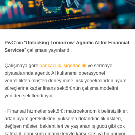
PwC
’nin “
Unlocking Tomorrow: Agentic AI for Financial
Services
” çalışması yayınlandı.
Çalışmaya göre
bankacılık
,
sigortacılık
ve sermaye
piyasalarında agentic AI kullanımı; operasyonel
verimlilikten müşteri deneyimine, risk yönetiminden uyum
süreçlerine kadar finans sektörünün çalışma modelini
yeniden şekillendiriyor.
· Finansal hizmetler sektörü; makroekonomik belirsizlikler,
artan uyum gereklilikleri, yükselen dolandırıcılık riskleri,
değişen müşteri beklentileri ve yaşlanan iş gücü gibi çok
katmanlı dönüşüm dinamikleriyle karşı karşıya bulunuyor.