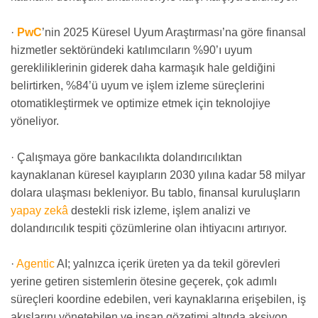
·
PwC
’nin 2025 Küresel Uyum Araştırması’na göre finansal
hizmetler sektöründeki katılımcıların %90’ı uyum
gerekliliklerinin giderek daha karmaşık hale geldiğini
belirtirken, %84’ü uyum ve işlem izleme süreçlerini
otomatikleştirmek ve optimize etmek için teknolojiye
yöneliyor.
· Çalışmaya göre bankacılıkta dolandırıcılıktan
kaynaklanan küresel kayıpların 2030 yılına kadar 58 milyar
dolara ulaşması bekleniyor. Bu tablo, finansal kuruluşların
yapay zekâ
destekli risk izleme, işlem analizi ve
dolandırıcılık tespiti çözümlerine olan ihtiyacını artırıyor.
·
Agentic
AI; yalnızca içerik üreten ya da tekil görevleri
yerine getiren sistemlerin ötesine geçerek, çok adımlı
süreçleri koordine edebilen, veri kaynaklarına erişebilen, iş
akışlarını yönetebilen ve insan gözetimi altında aksiyon