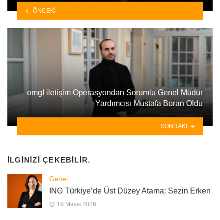
ÖNCEKI
omg! iletişim Operasyondan Sorumlu Genel Müdür
Yardımcısı Mustafa Boran Oldu
SONRAKI
İLGINIZI ÇEKEBILIR.
Genel
ING Türkiye’de Üst Düzey Atama: Sezin Erken
19 Mayıs 2026