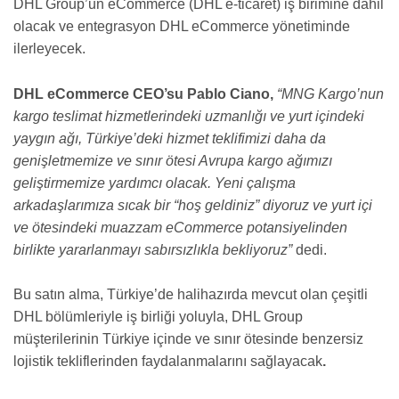
DHL Group’un eCommerce (DHL e-ticaret) iş birimine dahil
olacak ve entegrasyon DHL eCommerce yönetiminde
ilerleyecek.
DHL eCommerce CEO’su Pablo Ciano,
“MNG Kargo’nun
kargo teslimat hizmetlerindeki uzmanlığı ve yurt içindeki
yaygın ağı, Türkiye’deki hizmet teklifimizi daha da
genişletmemize ve sınır ötesi Avrupa kargo ağımızı
geliştirmemize yardımcı olacak. Yeni çalışma
arkadaşlarımıza sıcak bir “hoş geldiniz” diyoruz ve yurt içi
ve ötesindeki muazzam eCommerce potansiyelinden
birlikte yararlanmayı sabırsızlıkla bekliyoruz”
dedi.
Bu satın alma, Türkiye’de halihazırda mevcut olan çeşitli
DHL bölümleriyle iş birliği yoluyla, DHL Group
müşterilerinin Türkiye içinde ve sınır ötesinde benzersiz
lojistik tekliflerinden faydalanmalarını sağlayacak
.