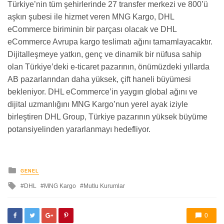
Türkiye’nin tüm şehirlerinde 27 transfer merkezi ve 800’ü
aşkın şubesi ile hizmet veren MNG Kargo, DHL
eCommerce biriminin bir parçası olacak ve DHL
eCommerce Avrupa kargo teslimatı ağını tamamlayacaktır.
Dijitalleşmeye yatkın, genç ve dinamik bir nüfusa sahip
olan Türkiye’deki e-ticaret pazarının, önümüzdeki yıllarda
AB pazarlarından daha yüksek, çift haneli büyümesi
bekleniyor. DHL eCommerce’in yaygın global ağını ve
dijital uzmanlığını MNG Kargo’nun yerel ayak iziyle
birleştiren DHL Group, Türkiye pazarının yüksek büyüme
potansiyelinden yararlanmayı hedefliyor.
yayınlanan
GENEL
ile
DHL
MNG Kargo
Mutlu Kurumlar
etkilendi
0