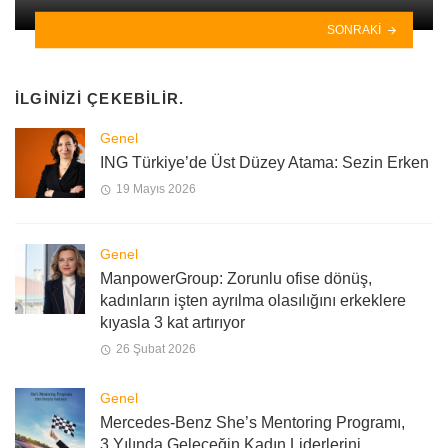
SONRAKI
İLGINIZI ÇEKEBILIR.
Genel
ING Türkiye’de Üst Düzey Atama: Sezin Erken
19 Mayıs 2026
Genel
ManpowerGroup: Zorunlu ofise dönüş,
kadınların işten ayrılma olasılığını erkeklere
kıyasla 3 kat artırıyor
26 Şubat 2026
Genel
Mercedes-Benz She’s Mentoring Programı,
3.Yılında Geleceğin Kadın Liderlerini