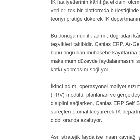
İK faaliyetlerinin kârlılığa etkisini ö
verileri tek bir platformda birleştiğ
teoriyi pratiğe dökerek İK departmanın
Bu dönüşümün ilk adımı, doğrudan kâr
teşvikleri takibidir. Canias ERP, Ar-Ge
bunu doğrudan muhasebe kayıtlarına en
maksimum düzeyde faydalanmasını sa
katkı yapmasını sağlıyor.
İkinci adım, operasyonel maliyet sızı
(TRV) modülü, planlanan ve gerçekleş
disiplini sağlarken, Canias ERP Self S
süreçleri otomatikleştirerek İK depart
ciddi oranda azaltıyor.
Asıl stratejik fayda ise insan kaynağı y