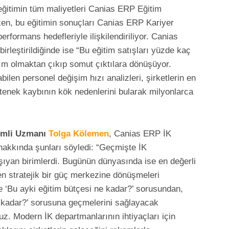
 eğitimin tüm maliyetleri Canias ERP Eğitim
en, bu eğitimin sonuçları Canias ERP Kariyer
formans hedefleriyle ilişkilendiriliyor. Canias
birleştirildiğinde ise “Bu eğitim satışları yüzde kaç
yım olmaktan çıkıp somut çıktılara dönüşüyor.
ilen personel değişim hızı analizleri, şirketlerin en
yetenek kaybının kök nedenlerini bularak milyonlarca
demli Uzmanı
Tolga Kölemen
, Canias ERP İK
 hakkında şunları söyledi: “Geçmişte İK
aşıyan birimlerdi. Bugünün dünyasında ise en değerli
en stratejik bir güç merkezine dönüşmeleri
ne ‘Bu ayki eğitim bütçesi ne kadar?’ sorusundan,
ne kadar?’ sorusuna geçmelerini sağlayacak
uz. Modern İK departmanlarının ihtiyaçları için