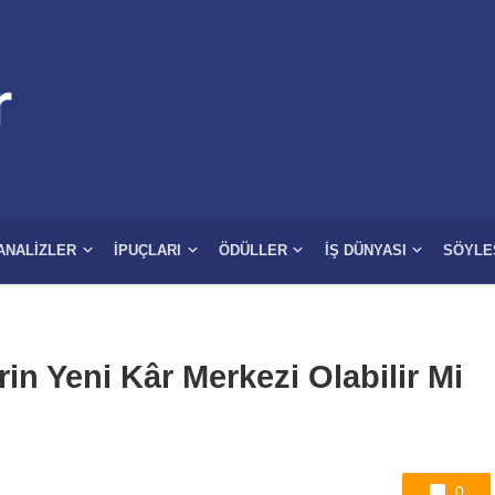
ANALIZLER
İPUÇLARI
ÖDÜLLER
İŞ DÜNYASI
SÖYLE
rin Yeni Kâr Merkezi Olabilir Mi
0