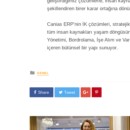
geliştirdiğimiz çözümlerle, insan kayna
şekillendiren birer karar ortağına dön
Canias ERP’nin İK çözümleri, stratejik 
tüm insan kaynakları yaşam döngüsünü
Yönetimi, Bordrolama, İşe Alım ve Var
içeren bütünsel bir yapı sunuyor.
yayınlanan
GENEL
Share
Tweet