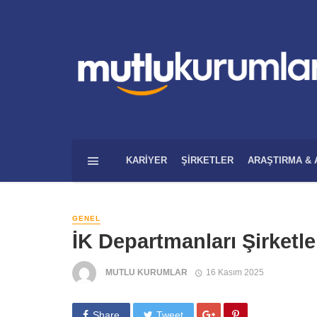
KARIYER
ŞIRKETLER
ARAŞTIRMA & 
GENEL
İK Departmanları Şirketle
MUTLU KURUMLAR
16 Kasım 2025
Share
Tweet