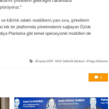
klarını şirketlerin geleceğini rakamlarla
üştürüyoruz.”
ve kârlılık odaklı modüllerin yanı sıra, şirketlerin
 tek bir platformda yönetmelerini sağlayan Özlük
diya Planlama gibi temel operasyonel modülleri de
ile
Canias ERP
IAS Yetkinlik Merkezi
Tolga Kölemen
etkilendi
0