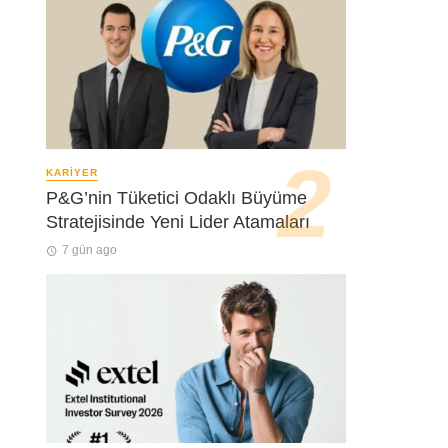
KARIYER
P&G’nin Tüketici Odaklı Büyüme
Stratejisinde Yeni Lider Atamaları
7 gün ago