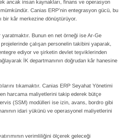
lçmek ancak insan kaynakları, finans ve operasyon
inde mümkündür. Canias ERP’nin entegrasyon gücü, bu
ı bir kâr merkezine dönüştürüyor.
 yaratmaktır. Bunun en net örneği ise Ar-Ge
 projelerinde çalışan personelin takibini yaparak,
tegre ediyor ve şirketin devlet teşviklerinden
ğlayarak İK departmanının doğrudan kâr hanesine
ntılarını tıkamaktır. Canias ERP Seyahat Yönetimi
en harcama maliyetlerini takip ederek bütçe
ervis (SSM) modülleri ise izin, avans, bordro gibi
manının idari yükünü ve operasyonel maliyetlerini
atırımının verimliliğini ölçerek geleceği