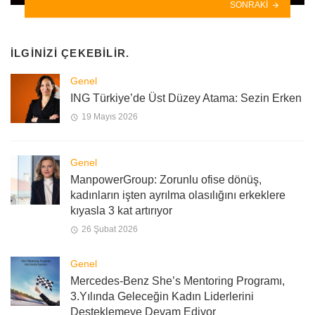
SONRAKI
İLGINIZI ÇEKEBILIR.
Genel
ING Türkiye’de Üst Düzey Atama: Sezin Erken
19 Mayıs 2026
Genel
ManpowerGroup: Zorunlu ofise dönüş,
kadınların işten ayrılma olasılığını erkeklere
kıyasla 3 kat artırıyor
26 Şubat 2026
Genel
Mercedes-Benz She’s Mentoring Programı,
3.Yılında Geleceğin Kadın Liderlerini
Desteklemeye Devam Ediyor