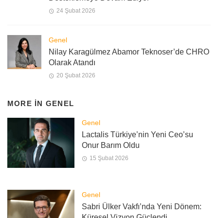
24 Şubat 2026
Genel
Nilay Karagülmez Abamor Teknoser’de CHRO
Olarak Atandı
20 Şubat 2026
MORE IN
GENEL
Genel
Lactalis Türkiye’nin Yeni Ceo’su
Onur Barım Oldu
15 Şubat 2026
Genel
Sabri Ülker Vakfı’nda Yeni Dönem:
Küresel Vizyon Güçlendi