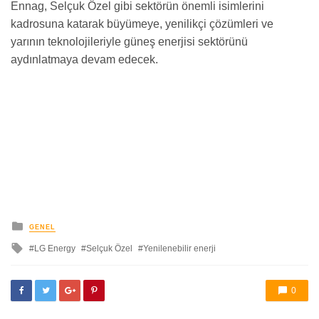
Ennag, Selçuk Özel gibi sektörün önemli isimlerini
kadrosuna katarak büyümeye, yenilikçi çözümleri ve
yarının teknolojileriyle güneş enerjisi sektörünü
aydınlatmaya devam edecek.
yayınlanan
GENEL
ile
LG Energy
Selçuk Özel
Yenilenebilir enerji
etkilendi
0