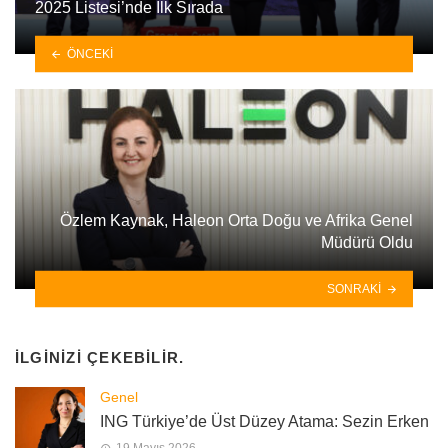
2025 Listesi’nde İlk Sırada
ÖNCEKI
Özlem Kaynak, Haleon Orta Doğu ve Afrika Genel
Müdürü Oldu
SONRAKI
İLGINIZI ÇEKEBILIR.
Genel
ING Türkiye’de Üst Düzey Atama: Sezin Erken
19 Mayıs 2026