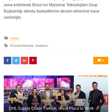
sona erdirilerek Brisa’nın Malzeme Teknolojileri Grup
Başkanlığı altında faaliyetlerine devam etmesine karar
verilmiştir.
yayınlanan
GENEL
ile
Cevdet Alemdar
sabancı
etkilendi
0
DHL Supply Chain Türkiye, Great Place to Work