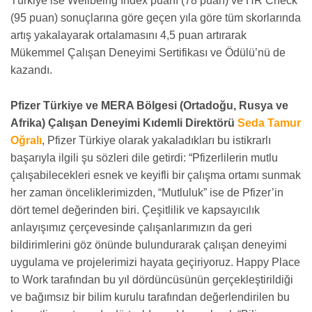
Türkiye ise Wellbeing Index puanı (78 puan) ve HR Check
(95 puan) sonuçlarına göre geçen yıla göre tüm skorlarında
artış yakalayarak ortalamasını 4,5 puan artırarak
Mükemmel Çalışan Deneyimi Sertifikası ve Ödülü’nü de
kazandı.
Pfizer Türkiye ve MERA Bölgesi (Ortadoğu, Rusya ve
Afrika) Çalışan Deneyimi Kıdemli Direktörü
Seda Tamur
Oğralı
, Pfizer Türkiye olarak yakaladıkları bu istikrarlı
başarıyla ilgili şu sözleri dile getirdi: “Pfizerlilerin mutlu
çalışabilecekleri esnek ve keyifli bir çalışma ortamı sunmak
her zaman önceliklerimizden, “Mutluluk” ise de Pfizer’in
dört temel değerinden biri. Çeşitlilik ve kapsayıcılık
anlayışımız çerçevesinde çalışanlarımızın da geri
bildirimlerini göz önünde bulundurarak çalışan deneyimi
uygulama ve projelerimizi hayata geçiriyoruz. Happy Place
to Work tarafından bu yıl dördüncüsünün gerçekleştirildiği
ve bağımsız bir bilim kurulu tarafından değerlendirilen bu