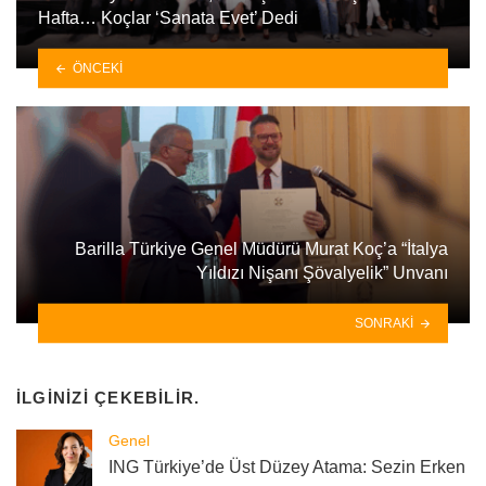
Hafta… Koçlar ‘Sanata Evet’ Dedi
ÖNCEKI
Barilla Türkiye Genel Müdürü Murat Koç’a “İtalya
Yıldızı Nişanı Şövalyelik” Unvanı
SONRAKI
İLGINIZI ÇEKEBILIR.
Genel
ING Türkiye’de Üst Düzey Atama: Sezin Erken