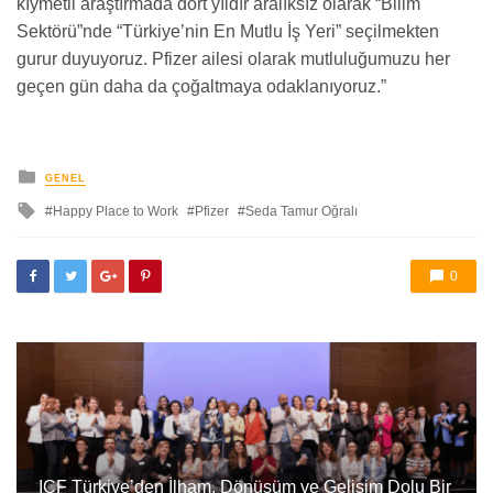
kıymetli araştırmada dört yıldır aralıksız olarak “Bilim
Sektörü”nde “Türkiye’nin En Mutlu İş Yeri” seçilmekten
gurur duyuyoruz. Pfizer ailesi olarak mutluluğumuzu her
geçen gün daha da çoğaltmaya odaklanıyoruz.”
yayınlanan
GENEL
ile
Happy Place to Work
Pfizer
Seda Tamur Oğralı
etkilendi
0
ICF Türkiye’den İlham, Dönüşüm ve Gelişim Dolu Bir