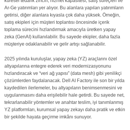
küresel tedarik zinciri, hizmet kapasitesi, satış süreçleri ve
Ar-Ge yatırımları yer alıyor. Bu alanlara yapılan yatırımların
getirisi, diğer alanlara kıyasla çok daha yüksek. Örneğin,
satış ekipleri için müşteri toplantısı öncesinde içerik
toplama sürecini hızlandırmak amacıyla üretken yapay
zeka (GenAI) kullanılabilir. Bu sayede ekipler, daha fazla
müşteriye odaklanabilir ve gelir artışı sağlanabilir.
2025 yılında kuruluşlar, yapay zeka (YZ) araçlarını özel
altyapılarına entegre ederek veri modernizasyonunu
hızlandıracak ve “veri ağ yapısı” (data mesh) gibi yenilikçi
çözümlerden faydalanacak. Dell AI Factory ile son bir yılda
kaydedilen ilerlemeler, bu altyapıların benimsenmesini ve
uygulanmasını daha erişilebilir hale getirdi. Bu sayede net,
tekrarlanabilir yöntemler ve anahtar teslim, iyi tanımlanmış
YZ platformları, kurumsal yapay zekayı daha pratik ve etkin
bir şekilde hayata geçirme imkânı sunuyor.