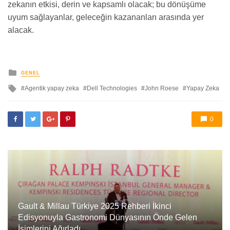
zekanın etkisi, derin ve kapsamlı olacak; bu dönüşüme
uyum sağlayanlar, geleceğin kazananları arasında yer
alacak.
yayınlanan
GENEL
ile
Agentik yapay zeka
Dell Technologies
John Roese
Yapay Zeka
etkilendi
0
Gault & Millau Türkiye 2025 Rehberi İkinci
Edisyonuyla Gastronomi Dünyasının Önde Gelen
İsimlerini Ağırladı