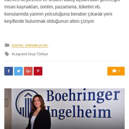
insan kaynakları, üretim, pazarlama, tüketim vb.
konularında yarının yolculuğuna beraber çıkarak yeni
keşiflerde bulunmak olduğunun altını çiziyor.
yayınlanan
SOSYAL SORUMLULUK
ile
Legrand Grup Türkiye
etkilendi
0