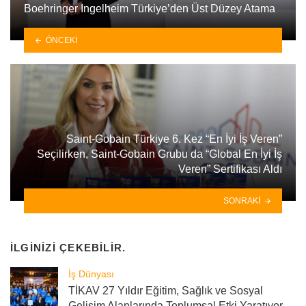
Boehringer Ingelheim Türkiye’den Üst Düzey Atama
ÖNCEKI
Saint-Gobain Türkiye 6. Kez “En İyi İş Veren”
Seçilirken, Saint-Gobain Grubu da “Global En İyi İş
Veren” Sertifikası Aldı
SONRAKI
İLGINIZI ÇEKEBILIR.
İş Dünyası
TİKAV 27 Yıldır Eğitim, Sağlık ve Sosyal
Gelişim Alanlarında Toplumsal Etki Yaratıyor